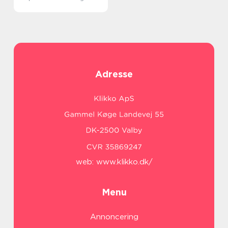
Adresse
web:
www.klikko.dk/
Menu
Annoncering