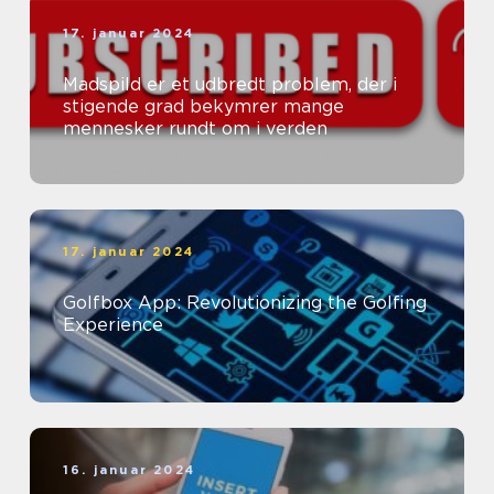
17. januar 2024
Madspild er et udbredt problem, der i
stigende grad bekymrer mange
mennesker rundt om i verden
17. januar 2024
Golfbox App: Revolutionizing the Golfing
Experience
16. januar 2024