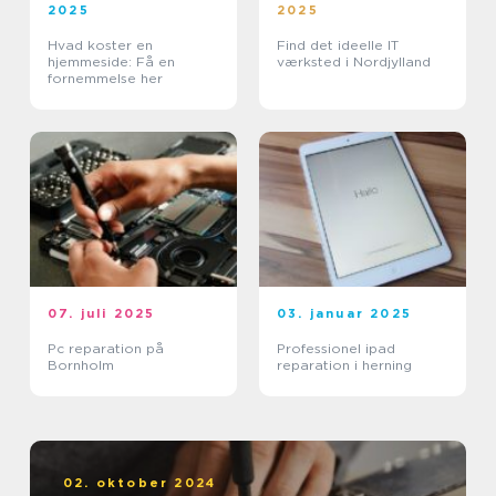
2025
2025
Hvad koster en
Find det ideelle IT
hjemmeside: Få en
værksted i Nordjylland
fornemmelse her
07. juli 2025
03. januar 2025
Pc reparation på
Professionel ipad
Bornholm
reparation i herning
02. oktober 2024