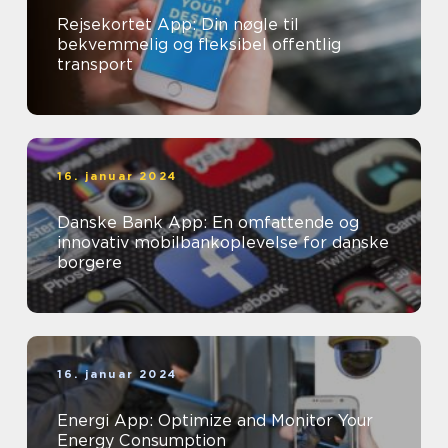
Rejsekortet App: Din nøgle til
bekvemmelig og fleksibel offentlig
transport
16. januar 2024
Danske Bank App: En omfattende og
innovativ mobilbankoplevelse for danske
borgere
16. januar 2024
Energi App: Optimize and Monitor Your
Energy Consumption