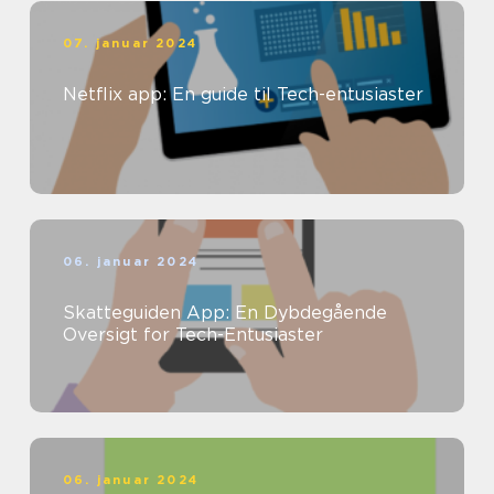
07. januar 2024
Netflix app: En guide til Tech-entusiaster
06. januar 2024
Skatteguiden App: En Dybdegående
Oversigt for Tech-Entusiaster
06. januar 2024