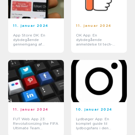
11. januar 2024
11. januar 2024
App Store DK: En
OK App: En
dybdegående
dybdegående
gennemgang af
anmeldelse til tech-
Danmarks app-butik
entusiaster
11. januar 2024
10. januar 2024
FUT Web App 23:
Lydbøger App: En
Revolutionizing the FIFA
komplet guide til
Ultimate Team
lydbogsfans i den
Experience
digitale æra