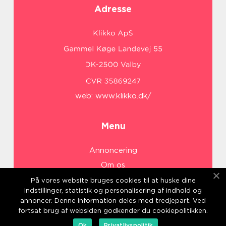
Adresse
web:
www.klikko.dk/
Menu
Annoncering
Om os
Cookies
På vores website bruges cookies til at huske dine
indstillinger, statistik og personalisering af indhold og
Kontakt os
annoncer. Denne information deles med tredjepart. Ved
Sitemap
fortsat brug af websiden godkender du cookiepolitikken.
Ok
Privatlivspolitik