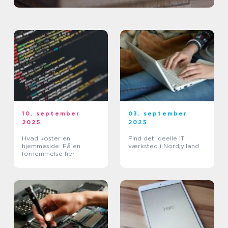
10. september
03. september
2025
2025
Hvad koster en
Find det ideelle IT
hjemmeside: Få en
værksted i Nordjylland
fornemmelse her