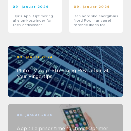
09. januar 2024
09. januar 2024
Elpris App: Optimering
Den nordiske energibørs
af elomkostninger for
Nord Pool har været
Tech-entusiaster
førende inden for
elektronisk handel med
el og gas siden 2000
09. januar 2024
Pluto TV App: Streaming Revolution at
Your Fingertips
08. januar 2024
App til elpriser time for time: Optimer