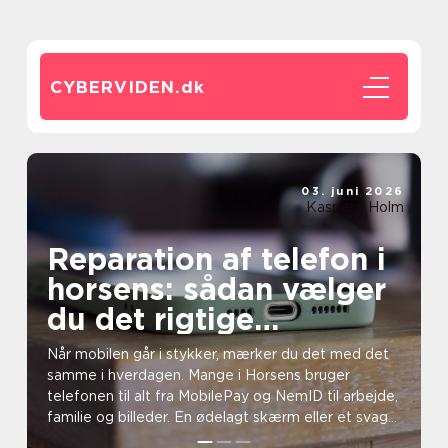
CYBERVIDEN.
dk
03. juni 2026
Kasperq Holm
Reparation af telefon i
horsens: sådan vælger
du det rigtige
værksted
Når mobilen går i stykker, mærker du det med det
samme i hverdagen. Mange i Horsens bruger
telefonen til alt fra MobilePay og NemID til arbejde,
familie og billeder. En ødelagt skærm eller et svagt
ba...