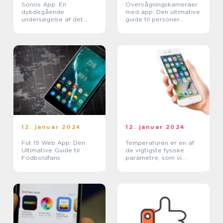
Sonos App: En
Overvågningskameraer
dybdegående
med app: Den ultimative
undersøgelse af det
guide til personer
moderne musiksystem
interesseret i emnet
12. januar 2024
12. januar 2024
Fut 19 Web App: Den
Temperaturen er en af
Ultimative Guide til
de vigtigste fysiske
Fodboldfans
parametre, som vi
mennesker har brug for
at vide i vores daglige
liv