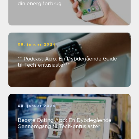
din energiforbrug
08. januar 2024
** Podcast App: En Dybdegående Guide
til Tech-entusiaster**
08. januar 2024
Bedste Dating App: En Dybdegående
Gennemgang til Tech-entusiaster