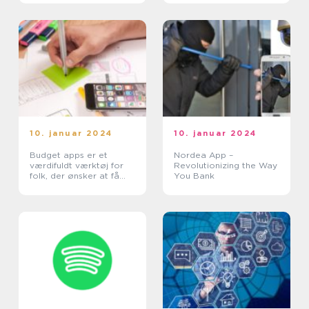
10. januar 2024
10. januar 2024
Budget apps er et
Nordea App –
værdifuldt værktøj for
Revolutionizing the Way
folk, der ønsker at få
You Bank
styr på deres
økonomiske situation
og arbejde hen imod at
nå deres økonomiske
mål...