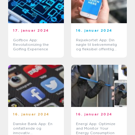
17. januar 2024
16. januar 2024
Golfbox App:
Rejsekortet App: Din
Revolutionizing the
nøgle til bekvemmelig
Golfing Experience
og fleksibel offentlig
transport
16. januar 2024
16. januar 2024
Danske Bank App: En
Energi App: Optimize
omfattende og
and Monitor Your
innovativ
Energy Consumption