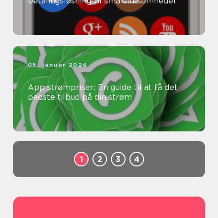
betalingsløsning til små virksomheder
05. januar 2024
App strømpriser: En guide til at få det
bedste tilbud på din strøm
1
2
3
4