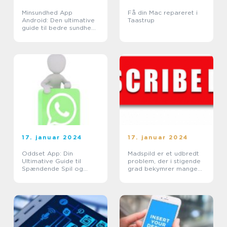
Minsundhed App
Få din Mac repareret i
Android: Den ultimative
Taastrup
guide til bedre sundhed
på din smartphone
17. januar 2024
17. januar 2024
Oddset App: Din
Madspild er et udbredt
Ultimative Guide til
problem, der i stigende
Spændende Spil og
grad bekymrer mange
Odds
mennesker rundt om i
verden