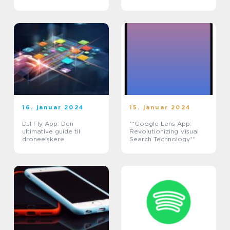
mobilbankoplevelse for
danske borgere
16. januar 2024
15. januar 2024
DJI Fly App: Den
**Google Lens App:
ultimative guide til
Revolutionizing Visual
droneelskere
Search Technology**