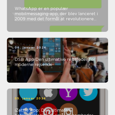
WhatsApp er en populær
mobilmessaging-app, der blev lanceret i
2009 med det formål at revolutionere
måden, vi kommunikerer på
06. januar 2024
DSB App Den ultimative rejseleder for
moderne rejsende
05. januar 2024
iZettle App: Den ultimative