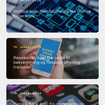
17. januar 2024
Golfbox App: Revolutionizing the Golfing
Experience
16. januar 2024
Rejsekortet App: Din nøgle til
bekvemmelig og fleksibel offentlig
transport
16. januar 2024
Danske Bank App: En omfattende og