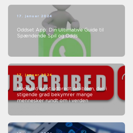
17. januar 2024
Oddset App: Din Ultimative Guide til
Spændende Spil og Odds
17. januar 2024
Madspild er et udbredt problem, der i
stigende grad bekymrer mange
mennesker rundt om i verden