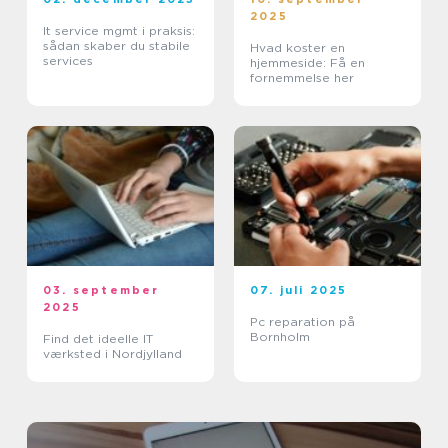
2025
It service mgmt i praksis:
sådan skaber du stabile
Hvad koster en
services
hjemmeside: Få en
fornemmelse her
03. september
07. juli 2025
2025
Pc reparation på
Bornholm
Find det ideelle IT
værksted i Nordjylland