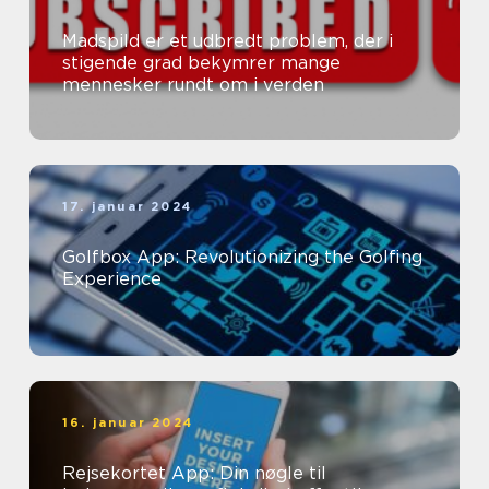
Madspild er et udbredt problem, der i
stigende grad bekymrer mange
mennesker rundt om i verden
17. januar 2024
Golfbox App: Revolutionizing the Golfing
Experience
16. januar 2024
Rejsekortet App: Din nøgle til