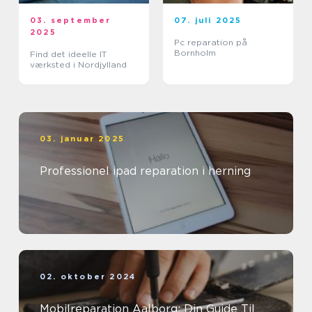
03. september
07. juli 2025
2025
Pc reparation på
Bornholm
Find det ideelle IT
værksted i Nordjylland
03. januar 2025
Professionel ipad reparation i herning
02. oktober 2024
Mobilreparation Aalborg: Din Guide Til