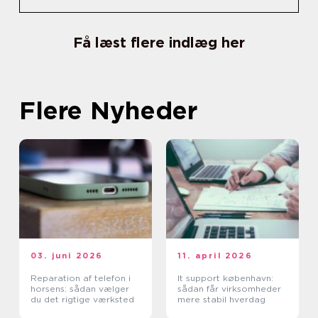
Få læst flere indlæg her
Flere Nyheder
03. juni 2026
11. april 2026
Reparation af telefon i
It support københavn:
horsens: sådan vælger
sådan får virksomheder
du det rigtige værksted
mere stabil hverdag