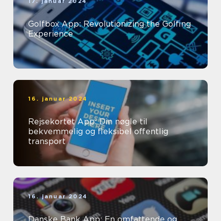
17. januar 2024
Golfbox App: Revolutionizing the Golfing
Experience
16. januar 2024
Rejsekortet App: Din nøgle til
bekvemmelig og fleksibel offentlig
transport
16. januar 2024
Danske Bank App: En omfattende og