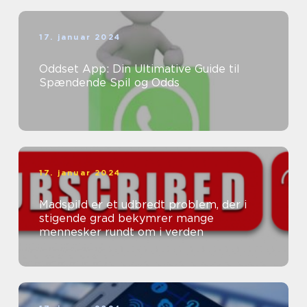
17. januar 2024
Oddset App: Din Ultimative Guide til
Spændende Spil og Odds
17. januar 2024
Madspild er et udbredt problem, der i
stigende grad bekymrer mange
mennesker rundt om i verden