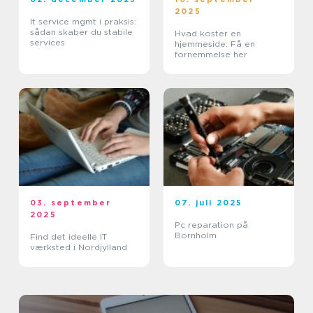
2025
It service mgmt i praksis:
sådan skaber du stabile
Hvad koster en
services
hjemmeside: Få en
fornemmelse her
03. september
07. juli 2025
2025
Pc reparation på
Bornholm
Find det ideelle IT
værksted i Nordjylland