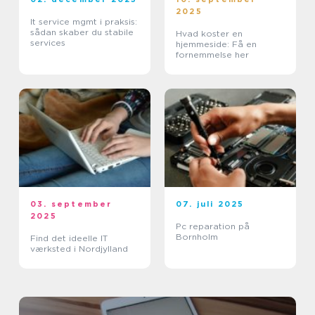
2025
It service mgmt i praksis:
sådan skaber du stabile
Hvad koster en
services
hjemmeside: Få en
fornemmelse her
03. september
07. juli 2025
2025
Pc reparation på
Bornholm
Find det ideelle IT
værksted i Nordjylland