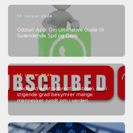
17. januar 2024
Oddset App: Din Ultimative Guide til
Spændende Spil og Odds
17. januar 2024
Madspild er et udbredt problem, der i
stigende grad bekymrer mange
mennesker rundt om i verden