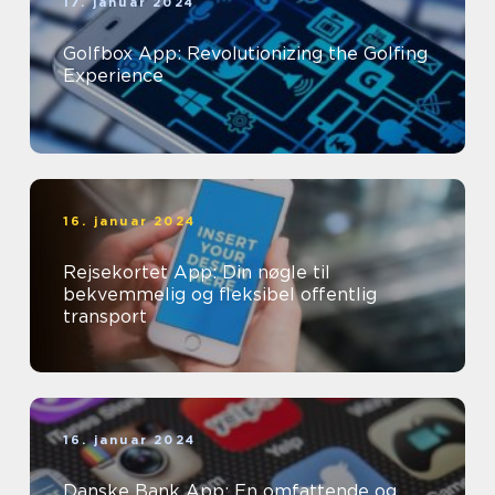
17. januar 2024
Golfbox App: Revolutionizing the Golfing
Experience
16. januar 2024
Rejsekortet App: Din nøgle til
bekvemmelig og fleksibel offentlig
transport
16. januar 2024
Danske Bank App: En omfattende og