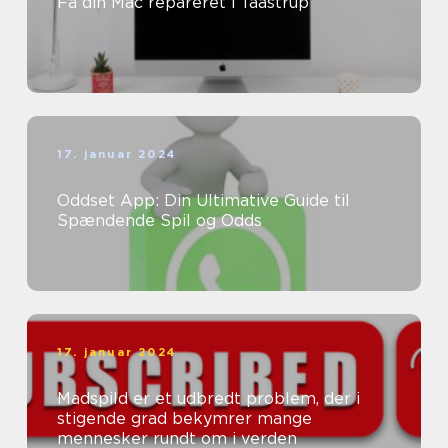
Få din Mac repareret i Taastrup
17. januar 2024
Oddset App: Din Ultimative Guide til
Spændende Spil og Odds
17. januar 2024
Madspild er et udbredt problem, der i
stigende grad bekymrer mange
mennesker rundt om i verden