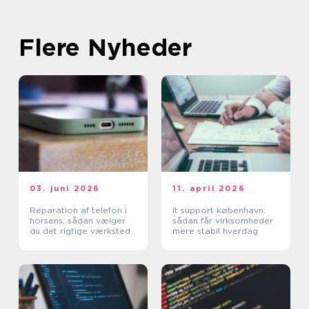
Flere Nyheder
03. juni 2026
11. april 2026
Reparation af telefon i
It support københavn:
horsens: sådan vælger
sådan får virksomheder
du det rigtige værksted
mere stabil hverdag