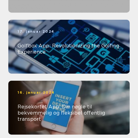
17. januar 2024
Golfbox App: Revolutionizing the Golfing
Experience
16. januar 2024
Rejsekortet App: Din nøgle til
bekvemmelig og fleksibel offentlig
transport