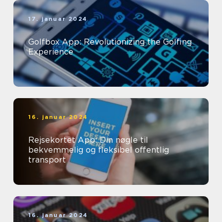
17. januar 2024
Golfbox App: Revolutionizing the Golfing
Experience
16. januar 2024
Rejsekortet App: Din nøgle til
bekvemmelig og fleksibel offentlig
transport
16. januar 2024