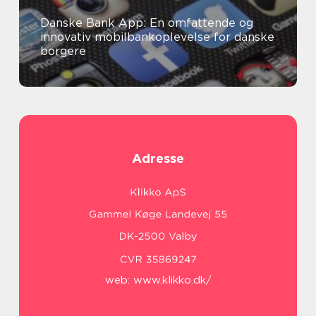
Danske Bank App: En omfattende og
innovativ mobilbankoplevelse for danske
borgere
Adresse
web:
www.klikko.dk/