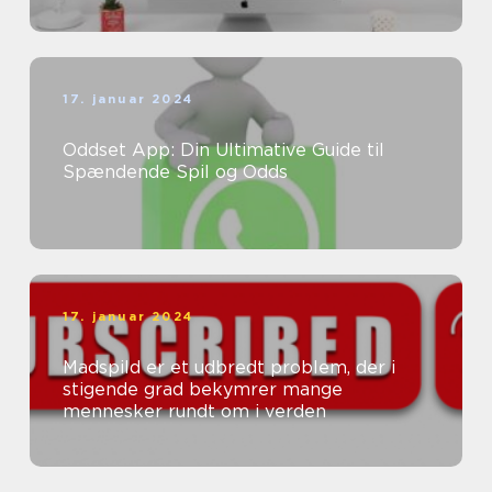
17. januar 2024
Oddset App: Din Ultimative Guide til
Spændende Spil og Odds
17. januar 2024
Madspild er et udbredt problem, der i
stigende grad bekymrer mange
mennesker rundt om i verden