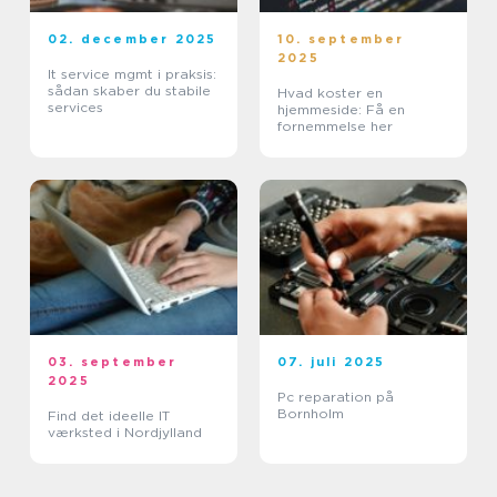
02. december 2025
10. september
2025
It service mgmt i praksis:
sådan skaber du stabile
Hvad koster en
services
hjemmeside: Få en
fornemmelse her
03. september
07. juli 2025
2025
Pc reparation på
Bornholm
Find det ideelle IT
værksted i Nordjylland