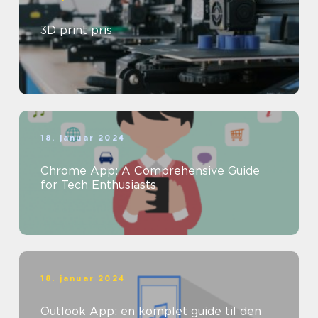
3D print pris
18. januar 2024
Chrome App: A Comprehensive Guide
for Tech Enthusiasts
18. januar 2024
Outlook App: en komplet guide til den