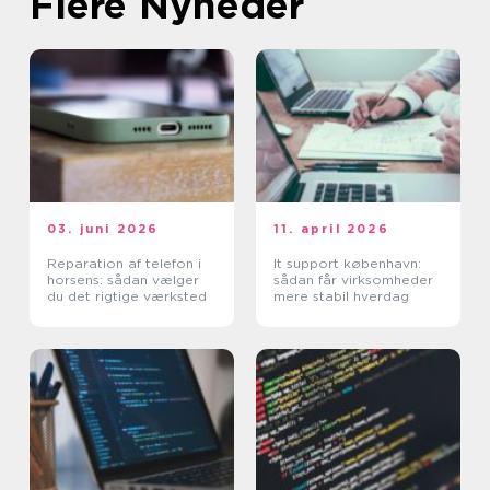
Flere Nyheder
03. juni 2026
11. april 2026
Reparation af telefon i
It support københavn:
horsens: sådan vælger
sådan får virksomheder
du det rigtige værksted
mere stabil hverdag