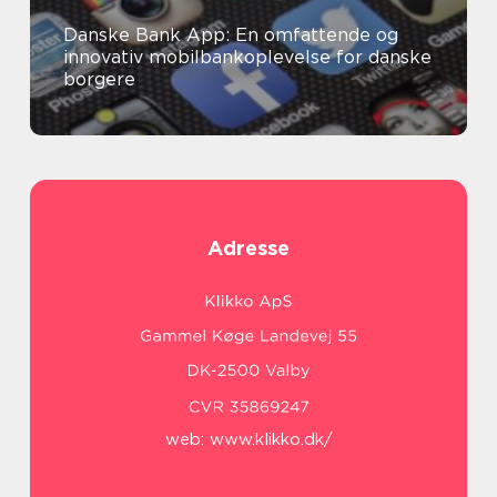
Danske Bank App: En omfattende og
innovativ mobilbankoplevelse for danske
borgere
Adresse
web:
www.klikko.dk/