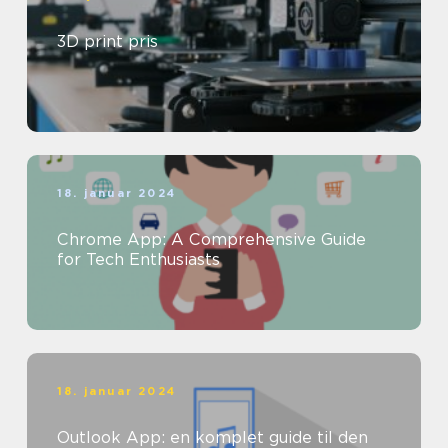
3D print pris
18. januar 2024
Chrome App: A Comprehensive Guide
for Tech Enthusiasts
18. januar 2024
Outlook App: en komplet guide til den