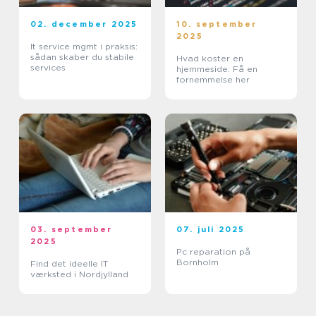
02. december 2025
10. september
2025
It service mgmt i praksis:
sådan skaber du stabile
Hvad koster en
services
hjemmeside: Få en
fornemmelse her
03. september
07. juli 2025
2025
Pc reparation på
Bornholm
Find det ideelle IT
værksted i Nordjylland