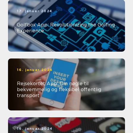
17. januar 2024
Golfbox App: Revolutionizing the Golfing
Experience
16. januar 2024
Rejsekortet App: Din nøgle til
bekvemmelig og fleksibel offentlig
transport
16. januar 2024