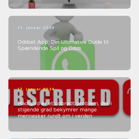
17. januar 2024
Oddset App: Din Ultimative Guide til
Spændende Spil og Odds
17. januar 2024
Madspild er et udbredt problem, der i
stigende grad bekymrer mange
mennesker rundt om i verden