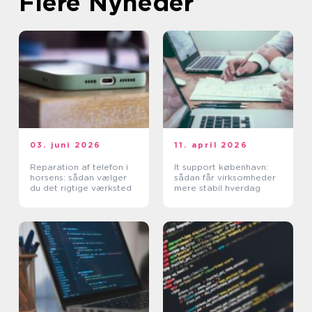
Flere Nyheder
03. juni 2026
11. april 2026
Reparation af telefon i
It support københavn:
horsens: sådan vælger
sådan får virksomheder
du det rigtige værksted
mere stabil hverdag