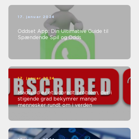
17. januar 2024
Oddset App: Din Ultimative Guide til
Spændende Spil og Odds
17. januar 2024
Madspild er et udbredt problem, der i
stigende grad bekymrer mange
mennesker rundt om i verden