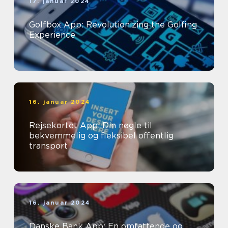
17. januar 2024
Golfbox App: Revolutionizing the Golfing
Experience
16. januar 2024
Rejsekortet App: Din nøgle til
bekvemmelig og fleksibel offentlig
transport
16. januar 2024
Danske Bank App: En omfattende og