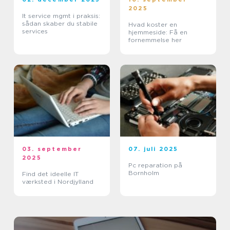
2025
It service mgmt i praksis:
sådan skaber du stabile
Hvad koster en
services
hjemmeside: Få en
fornemmelse her
03. september
07. juli 2025
2025
Pc reparation på
Bornholm
Find det ideelle IT
værksted i Nordjylland