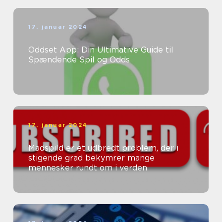
17. januar 2024
Oddset App: Din Ultimative Guide til
Spændende Spil og Odds
17. januar 2024
Madspild er et udbredt problem, der i
stigende grad bekymrer mange
mennesker rundt om i verden