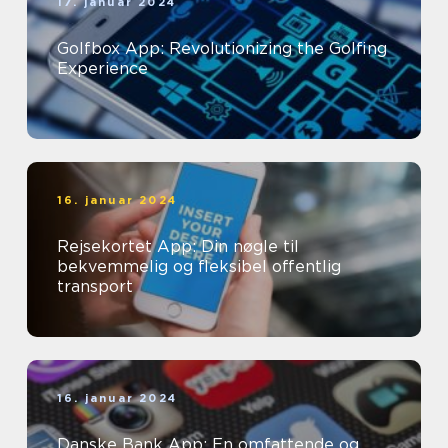
17. januar 2024
Golfbox App: Revolutionizing the Golfing
Experience
16. januar 2024
Rejsekortet App: Din nøgle til
bekvemmelig og fleksibel offentlig
transport
16. januar 2024
Danske Bank App: En omfattende og