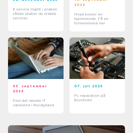
2025
It service mgmt i praksis:
sådan skaber du stabile
Hvad koster en
services
hjemmeside: Få en
fornemmelse her
03. september
07. juli 2025
2025
Pc reparation på
Bornholm
Find det ideelle IT
værksted i Nordjylland