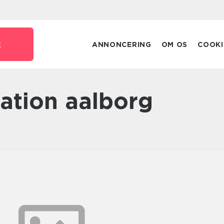
k
ANNONCERING
OM OS
COOKI
ration aalborg