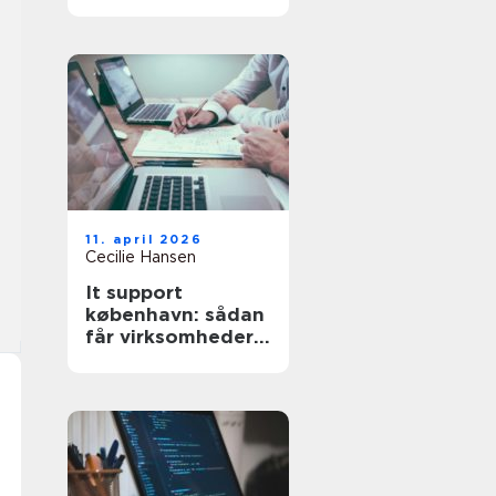
det rigtige
værksted
11. april 2026
Cecilie Hansen
It support
københavn: sådan
får virksomheder
mere stabil
hverdag