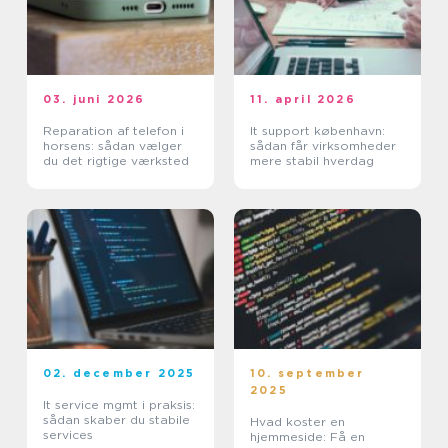
03. juni 2026
11. april 2026
Reparation af telefon i
It support københavn:
horsens: sådan vælger
sådan får virksomheder
du det rigtige værksted
mere stabil hverdag
02. december 2025
10. september
2025
It service mgmt i praksis:
sådan skaber du stabile
Hvad koster en
services
hjemmeside: Få en