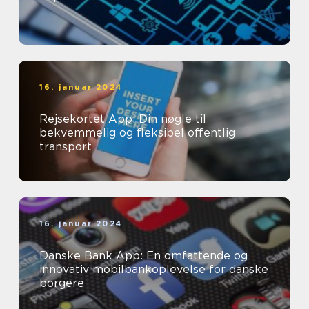
16. januar 2024
Rejsekortet App: Din nøgle til
bekvemmelig og fleksibel offentlig
transport
16. januar 2024
Danske Bank App: En omfattende og
innovativ mobilbankoplevelse for danske
borgere