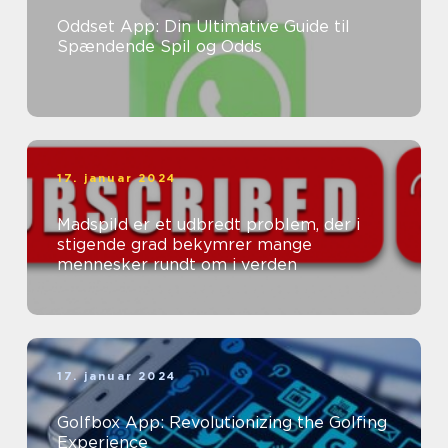
Oddset App: Din Ultimative Guide til
Spændende Spil og Odds
17. januar 2024
Madspild er et udbredt problem, der i
stigende grad bekymrer mange
mennesker rundt om i verden
17. januar 2024
Golfbox App: Revolutionizing the Golfing
Experience