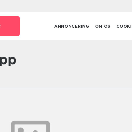
k
ANNONCERING
OM OS
COOKI
app