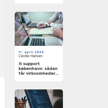
det rigtige
værksted
11. april 2026
Cecilie Hansen
It support
københavn: sådan
får virksomheder
mere stabil
hverdag