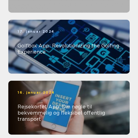
17. januar 2024
Golfbox App: Revolutionizing the Golfing
Experience
16. januar 2024
Rejsekortet App: Din nøgle til
bekvemmelig og fleksibel offentlig
transport