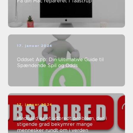
Få din Mac repareret i Taastrup
17. januar 2024
Oddset App: Din Ultimative Guide til
Spændende Spil og Odds
17. januar 2024
Madspild er et udbredt problem, der i
stigende grad bekymrer mange
mennesker rundt om i verden