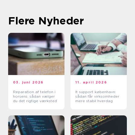
Flere Nyheder
03. juni 2026
11. april 2026
Reparation af telefon i
It support københavn:
horsens: sådan vælger
sådan får virksomheder
du det rigtige værksted
mere stabil hverdag