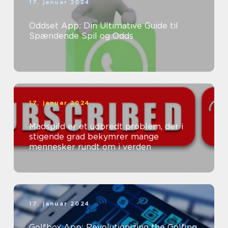
17. januar 2024
Oddset App: Din Ultimative Guide til
Spændende Spil og Odds
17. januar 2024
Madspild er et udbredt problem, der i
stigende grad bekymrer mange
mennesker rundt om i verden
17. januar 2024
Golfbox App: Revolutionizing the Golfing