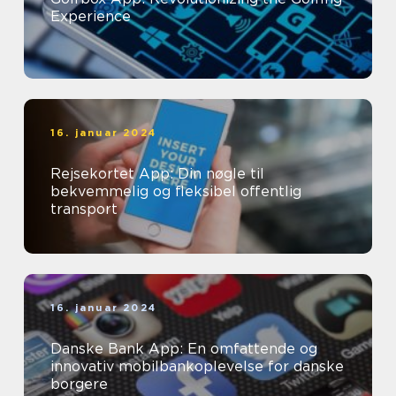
Experience
16. januar 2024
Rejsekortet App: Din nøgle til
bekvemmelig og fleksibel offentlig
transport
16. januar 2024
Danske Bank App: En omfattende og
innovativ mobilbankoplevelse for danske
borgere