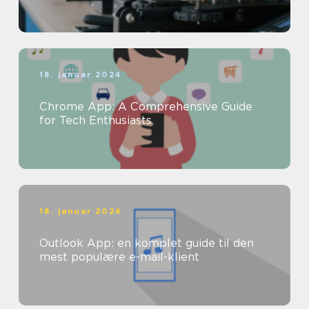
18. januar 2024
Chrome App: A Comprehensive Guide
for Tech Enthusiasts
18. januar 2024
Outlook App: en komplet guide til den
mest populære e-mail-klient