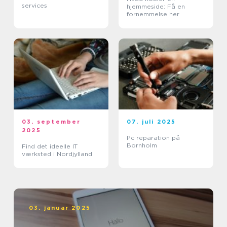
services
hjemmeside: Få en
fornemmelse her
03. september
07. juli 2025
2025
Pc reparation på
Bornholm
Find det ideelle IT
værksted i Nordjylland
03. januar 2025