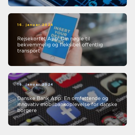
16. januar 2024
Rejsekortet App: Din nøgle til
bekvemmelig og fleksibel offentlig
transport
16. januar 2024
Danske Bank App: En omfattende og
innovativ mobilbankoplevelse for danske
borgere