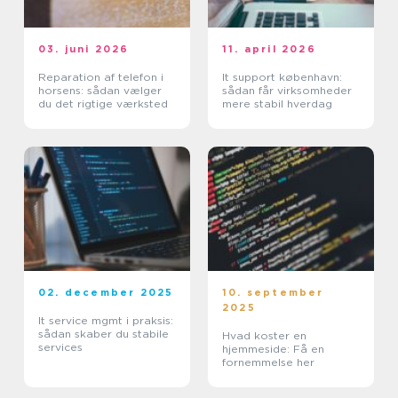
03. juni 2026
11. april 2026
Reparation af telefon i
It support københavn:
horsens: sådan vælger
sådan får virksomheder
du det rigtige værksted
mere stabil hverdag
02. december 2025
10. september
2025
It service mgmt i praksis:
sådan skaber du stabile
Hvad koster en
services
hjemmeside: Få en
fornemmelse her