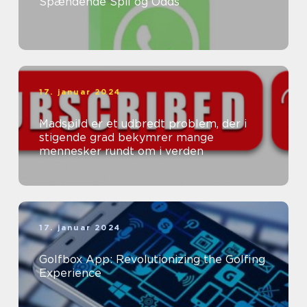
Spændende Spil og Odds
17. januar 2024
Madspild er et udbredt problem, der i
stigende grad bekymrer mange
mennesker rundt om i verden
17. januar 2024
Golfbox App: Revolutionizing the Golfing
Experience